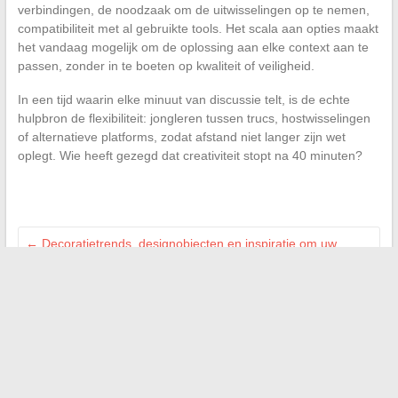
verbindingen, de noodzaak om de uitwisselingen op te nemen,
compatibiliteit met al gebruikte tools. Het scala aan opties maakt
het vandaag mogelijk om de oplossing aan elke context aan te
passen, zonder in te boeten op kwaliteit of veiligheid.
In een tijd waarin elke minuut van discussie telt, is de echte
hulpbron de flexibiliteit: jongleren tussen trucs, hostwisselingen
of alternatieve platforms, zodat afstand niet langer zijn wet
oplegt. Wie heeft gezegd dat creativiteit stopt na 40 minuten?
←
Decoratietrends, designobjecten en inspiratie om uw
interieur eenvoudig te vernieuwen
Ontdek het nieuws in realtime dankzij een selectie van
betrouwbare bronnen
→
Zoeken