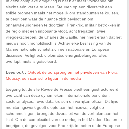
In deze complexe omgeving is het niet meer voldoende om
slechts één versie te lezen. Steunen op een diversiteit aan
solide bronnen maakt het mogelijk om standpunten te kruisen,
te begrijpen waar de nuance zich bevindt en om
onnauwkeurigheden te doorzien. Frankrijk, militair betrokken in
de regio met een imposante vloot, acht fregatten, twee
vliegdekschepen, de Charles de Gaulle, herinnert eraan dat het
nieuws nooit monolithisch is. Achter elke beslissing van de
Marine nationale schetst zich een nationale en Europese
discussie. Veiligheid, diplomatie, energiebelangen: alles
overlapt, niets is geïsoleerd.
Lees ook :
Ontdek de oorsprong en het privéleven van Flora
Moussy, een iconische figuur in de media
toegang tot de site Revue de Presse biedt een gestructureerd
overzicht van deze dynamieken: internationale berichten,
sectoranalyses, ruwe data kruisen en verrijken elkaar. Dit fijne
monitoringswerk geeft diepte aan het nieuws, volgt de
schommelingen, brengt de diversiteit van de verhalen aan het
licht. Om de complexiteit van de oorlog in het Midden-Oosten te
begrijpen, de gevolgen voor Frankrijk te meten of de Europese