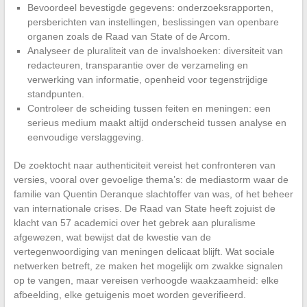
Bevoordeel bevestigde gegevens: onderzoeksrapporten,
persberichten van instellingen, beslissingen van openbare
organen zoals de Raad van State of de Arcom.
Analyseer de pluraliteit van de invalshoeken: diversiteit van
redacteuren, transparantie over de verzameling en
verwerking van informatie, openheid voor tegenstrijdige
standpunten.
Controleer de scheiding tussen feiten en meningen: een
serieus medium maakt altijd onderscheid tussen analyse en
eenvoudige verslaggeving.
De zoektocht naar authenticiteit vereist het confronteren van
versies, vooral over gevoelige thema’s: de mediastorm waar de
familie van Quentin Deranque slachtoffer van was, of het beheer
van internationale crises. De Raad van State heeft zojuist de
klacht van 57 academici over het gebrek aan pluralisme
afgewezen, wat bewijst dat de kwestie van de
vertegenwoordiging van meningen delicaat blijft. Wat sociale
netwerken betreft, ze maken het mogelijk om zwakke signalen
op te vangen, maar vereisen verhoogde waakzaamheid: elke
afbeelding, elke getuigenis moet worden geverifieerd.