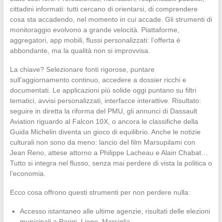
cittadini informati: tutti cercano di orientarsi, di comprendere
cosa sta accadendo, nel momento in cui accade. Gli strumenti di
monitoraggio evolvono a grande velocità. Piattaforme,
aggregatori, app mobili, flussi personalizzati: l’offerta è
abbondante, ma la qualità non si improvvisa.
La chiave? Selezionare fonti rigorose, puntare
sull’aggiornamento continuo, accedere a dossier ricchi e
documentati. Le applicazioni più solide oggi puntano su filtri
tematici, avvisi personalizzati, interfacce interattive. Risultato:
seguire in diretta la riforma del PMU, gli annunci di Dassault
Aviation riguardo al Falcon 10X, o ancora le classifiche della
Guida Michelin diventa un gioco di equilibrio. Anche le notizie
culturali non sono da meno: lancio del film Marsupilami con
Jean Reno, attese attorno a Philippe Lacheau e Alain Chabat…
Tutto si integra nel flusso, senza mai perdere di vista la politica o
l’economia.
Ecco cosa offrono questi strumenti per non perdere nulla:
Accesso istantaneo alle ultime agenzie, risultati delle elezioni
municipali a Parigi, Lione, Marsiglia.