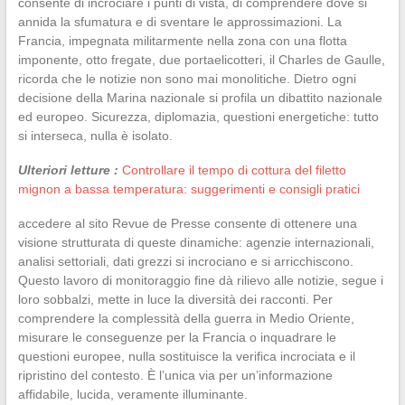
consente di incrociare i punti di vista, di comprendere dove si
annida la sfumatura e di sventare le approssimazioni. La
Francia, impegnata militarmente nella zona con una flotta
imponente, otto fregate, due portaelicotteri, il Charles de Gaulle,
ricorda che le notizie non sono mai monolitiche. Dietro ogni
decisione della Marina nazionale si profila un dibattito nazionale
ed europeo. Sicurezza, diplomazia, questioni energetiche: tutto
si interseca, nulla è isolato.
Ulteriori letture :
Controllare il tempo di cottura del filetto
mignon a bassa temperatura: suggerimenti e consigli pratici
accedere al sito Revue de Presse consente di ottenere una
visione strutturata di queste dinamiche: agenzie internazionali,
analisi settoriali, dati grezzi si incrociano e si arricchiscono.
Questo lavoro di monitoraggio fine dà rilievo alle notizie, segue i
loro sobbalzi, mette in luce la diversità dei racconti. Per
comprendere la complessità della guerra in Medio Oriente,
misurare le conseguenze per la Francia o inquadrare le
questioni europee, nulla sostituisce la verifica incrociata e il
ripristino del contesto. È l’unica via per un’informazione
affidabile, lucida, veramente illuminante.