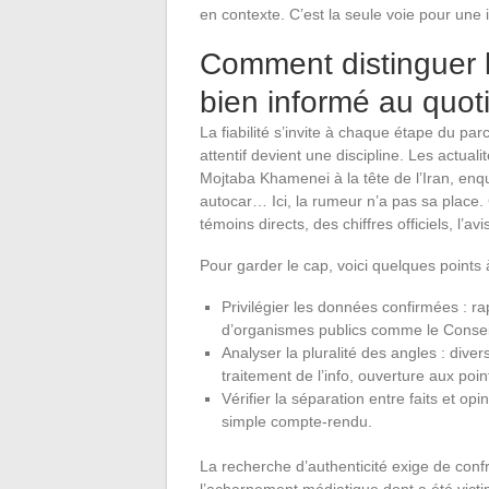
en contexte. C’est la seule voie pour une i
Comment distinguer l
bien informé au quot
La fiabilité s’invite à chaque étape du pa
attentif devient une discipline. Les actual
Mojtaba Khamenei à la tête de l’Iran, enqu
autocar… Ici, la rumeur n’a pas sa place. 
témoins directs, des chiffres officiels, l’a
Pour garder le cap, voici quelques point
Privilégier les données confirmées : r
d’organismes publics comme le Conseil
Analyser la pluralité des angles : diver
traitement de l’info, ouverture aux poin
Vérifier la séparation entre faits et op
simple compte-rendu.
La recherche d’authenticité exige de confr
l’acharnement médiatique dont a été victi