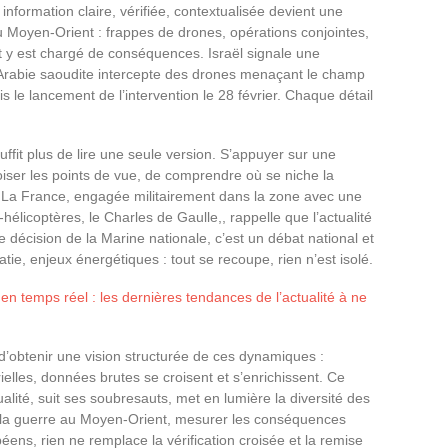
nformation claire, vérifiée, contextualisée devient une
u Moyen-Orient : frappes de drones, opérations conjointes,
y est chargé de conséquences. Israël signale une
l’Arabie saoudite intercepte des drones menaçant le champ
s le lancement de l’intervention le 28 février. Chaque détail
ffit plus de lire une seule version. S’appuyer sur une
oiser les points de vue, de comprendre où se niche la
 La France, engagée militairement dans la zone avec une
-hélicoptères, le Charles de Gaulle,, rappelle que l’actualité
 décision de la Marine nationale, c’est un débat national et
tie, enjeux énergétiques : tout se recoupe, rien n’est isolé.
en temps réel : les dernières tendances de l’actualité à ne
’obtenir une vision structurée de ces dynamiques :
elles, données brutes se croisent et s’enrichissent. Ce
ctualité, suit ses soubresauts, met en lumière la diversité des
e la guerre au Moyen-Orient, mesurer les conséquences
ens, rien ne remplace la vérification croisée et la remise