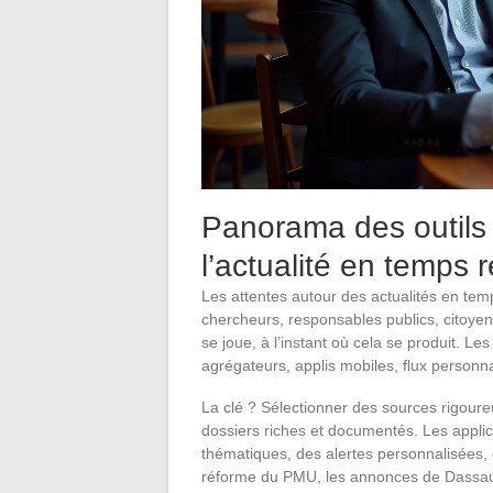
Panorama des outils 
l’actualité en temps 
Les attentes autour des actualités en temp
chercheurs, responsables publics, citoyens
se joue, à l’instant où cela se produit. Le
agrégateurs, applis mobiles, flux personnal
La clé ? Sélectionner des sources rigoureu
dossiers riches et documentés. Les applica
thématiques, des alertes personnalisées, de
réforme du PMU, les annonces de Dassaul