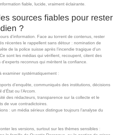
nformation fiable, lucide, vraiment éclairante.
es sources fiables pour rester
idien ?
rcours d’information. Face au torrent de contenus, rester
ités récentes le rappellent sans détour : nomination de
ête de la police suisse après l’incendie tragique d’un
Ce sont les médias qui vérifient, recoupent, citent des
vis d’experts reconnus qui méritent la confiance.
s à examiner systématiquement :
apports d’enquête, communiqués des institutions, décisions
 d’État ou l’Arcom.
sité des rédacteurs, transparence sur la collecte et le
ts de vue contradictoires.
inions : un média sérieux distingue toujours l’analyse du
onter les versions, surtout sur les thèmes sensibles :
me la famille de Quentin Deranque, ou la gestion de crises