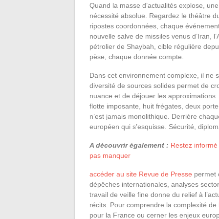
Quand la masse d’actualités explose, une i
nécessité absolue. Regardez le théâtre d
ripostes coordonnées, chaque événement 
nouvelle salve de missiles venus d’Iran, 
pétrolier de Shaybah, cible régulière depui
pèse, chaque donnée compte.
Dans cet environnement complexe, il ne su
diversité de sources solides permet de cr
nuance et de déjouer les approximations.
flotte imposante, huit frégates, deux porte
n’est jamais monolithique. Derrière chaque
européen qui s’esquisse. Sécurité, diploma
A découvrir également :
Restez informé 
pas manquer
accéder au site Revue de Presse
permet d
dépêches internationales, analyses sectori
travail de veille fine donne du relief à l’a
récits. Pour comprendre la complexité d
pour la France ou cerner les enjeux europé