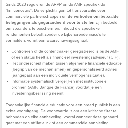
Sinds 2023 reguleren de ARPP en de AMF specifiek de
“finfluenceurs”. De verplichtingen tot transparantie over
commerciële partnerschappen en
de verboden om bepaalde
beleggingen als gegarandeerd voor te stellen
zijn bedoeld
om spaarders te beschermen. Inhoud die specifieke
rendementen belooft zonder de bijbehorende risico’s te
vermelden, vormt een waarschuwingssignaal.
Controleren of de contentmaker geregistreerd is bij de AMF
of een status heeft als financieel investeringsadviseur (CIF).
Het onderscheid maken tussen algemene financiële educatie
(begrip van de mechanismen) en gepersonaliseerd advies
(aangepast aan een individuele vermogenssituatie).
Informatie systematisch vergelijken met institutionele
bronnen (AMF, Banque de France) voordat je een
investeringsbeslissing neemt.
Toegankelijke financiële educatie voor een breed publiek is een
echte vooruitgang. De voorwaarde is om een kritische filter te
behouden op elke aanbeveling, vooral wanneer deze gepaard
gaat met een affiliatielink of een commerciële aanbieding.