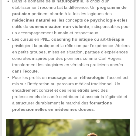
Dans le domaine de la
naturopathie
, le choix d’un
établissement reconnu fait la différence. Un
programme de
praticien
pertinent aborde à la fois les logiques des
médecines naturelles
, les concepts de
psychologie
et les
outils de
communication non violente
, indispensables pour
un accompagnement humain et respectueux.
Les cursus en
PNL
,
coaching holistique
ou
art-thérapie
privilégient la pratique et la réflexion par l’expérience. Ateliers
en petits groupes, mises en situation, partage d’expériences
concrètes inspirés par des pionniers comme Carl Rogers,
transforment les stagiaires en véritables praticiens ancrés
dans l’écoute.
Pour les profils en
massage
ou en
réflexologie
, l’accent est
mis sur l’intégration au parcours médical traditionnel. Un
encadrement concret et des liens étroits avec des
professionnels de santé contribuent à asseoir la légitimité et
à structurer durablement le marché des
formations
professionnelles en médecines douces
.