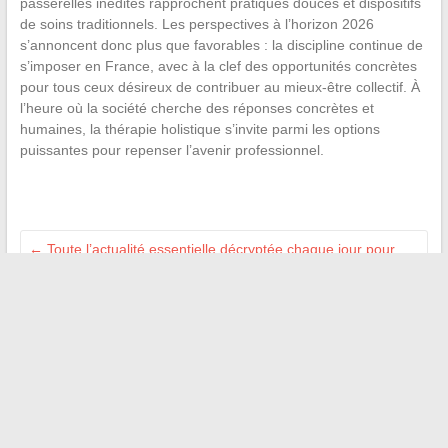
passerelles inédites rapprochent pratiques douces et dispositifs
de soins traditionnels. Les perspectives à l’horizon 2026
s’annoncent donc plus que favorables : la discipline continue de
s’imposer en France, avec à la clef des opportunités concrètes
pour tous ceux désireux de contribuer au mieux-être collectif. À
l’heure où la société cherche des réponses concrètes et
humaines, la thérapie holistique s’invite parmi les options
puissantes pour repenser l’avenir professionnel.
←
Toute l’actualité essentielle décryptée chaque jour pour
mieux comprendre le monde
Comment regarder des films et séries en streaming gratuit
facilement en 2024
→
Recherche