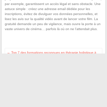
par exemple, garantissent un accès légal et sans obstacle. Une
astuce simple : créez une adresse email dédiée pour les
inscriptions, évitez de divulguer vos données personnelles, et
lisez les avis sur la qualité vidéo avant de lancer votre film. La
gratuité demande un peu de vigilance, mais ouvre la porte à un
vaste univers de cinéma… parfois là où on ne l’attendait plus.
←
Top 7 des formations reconnues en thérapie holistique à
choisir en 2024
Découvrez les meilleurs services technologiques pour geeks
et passionnés du numérique
→
Recherche