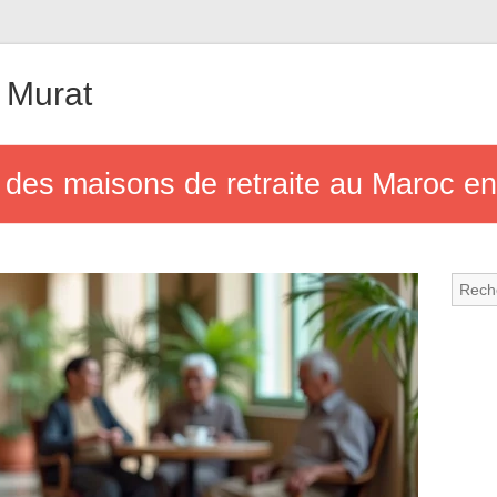
 Murat
if des maisons de retraite au Maroc e