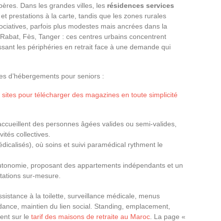
ères. Dans les grandes villes, les
résidences services
 prestations à la carte, tandis que les zones rurales
ociatives, parfois plus modestes mais ancrées dans la
 Rabat, Fès, Tanger : ces centres urbains concentrent
issant les périphéries en retrait face à une demande qui
ies d’hébergements pour seniors :
 sites pour télécharger des magazines en toute simplicité
 accueillent des personnes âgées valides ou semi-valides,
ités collectives.
icalisés), où soins et suivi paramédical rythment le
’autonomie, proposant des appartements indépendants et un
tations sur-mesure.
ssistance à la toilette, surveillance médicale, menus
dance, maintien du lien social. Standing, emplacement,
ment sur le
tarif des maisons de retraite au Maroc
. La page «