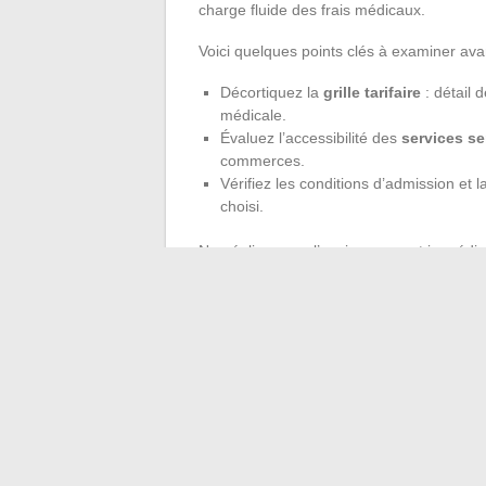
charge fluide des frais médicaux.
Voici quelques points clés à examiner ava
Décortiquez la
grille tarifaire
: détail 
médicale.
Évaluez l’accessibilité des
services se
commerces.
Vérifiez les conditions d’admission et l
choisi.
Ne négligez pas l’environnement immédiat, 
ces éléments dessinent la qualité de vie au
des besoins, capable d’accompagner la dé
sous le soleil marocain.
Choisir une maison de retraite au Maroc,
parfois une seconde jeunesse. À chacun de
terrain.