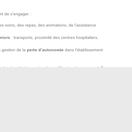
nt de s’engager :
des soins, des repas, des animations, de l’assistance
niors
: transports, proximité des centres hospitaliers,
a gestion de la
perte d’autonomie
dans l’établissement
la sécurité du quartier, la qualification du personnel. Tous
 quotidien. Privilégiez une structure qui anticipe l’évolution
pendance dans la durée, pour garantir un quotidien serein
 c’est aussi choisir un nouveau rythme, une ambiance,
 tracer sa route, entre attentes personnelles et réalités du