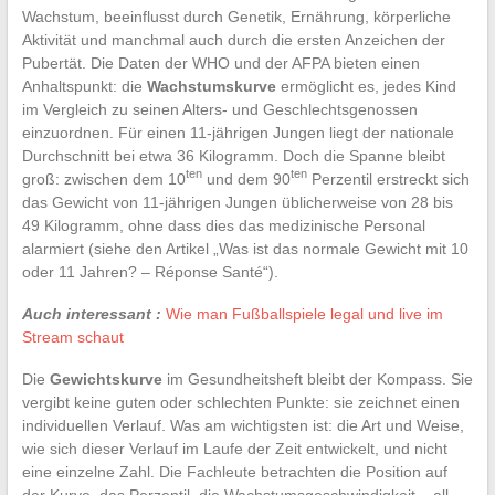
Wachstum, beeinflusst durch Genetik, Ernährung, körperliche
Aktivität und manchmal auch durch die ersten Anzeichen der
Pubertät. Die Daten der WHO und der AFPA bieten einen
Anhaltspunkt: die
Wachstumskurve
ermöglicht es, jedes Kind
im Vergleich zu seinen Alters- und Geschlechtsgenossen
einzuordnen. Für einen 11-jährigen Jungen liegt der nationale
Durchschnitt bei etwa 36 Kilogramm. Doch die Spanne bleibt
ten
ten
groß: zwischen dem 10
und dem 90
Perzentil erstreckt sich
das Gewicht von 11-jährigen Jungen üblicherweise von 28 bis
49 Kilogramm, ohne dass dies das medizinische Personal
alarmiert (siehe den Artikel „Was ist das normale Gewicht mit 10
oder 11 Jahren? – Réponse Santé“).
Auch interessant :
Wie man Fußballspiele legal und live im
Stream schaut
Die
Gewichtskurve
im Gesundheitsheft bleibt der Kompass. Sie
vergibt keine guten oder schlechten Punkte: sie zeichnet einen
individuellen Verlauf. Was am wichtigsten ist: die Art und Weise,
wie sich dieser Verlauf im Laufe der Zeit entwickelt, und nicht
eine einzelne Zahl. Die Fachleute betrachten die Position auf
der Kurve, das Perzentil, die Wachstumsgeschwindigkeit – all