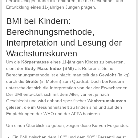
berücksichtigen dabei alle Faktoren, die die Gesundheit und
Entwicklung eines 11-jährigen Jungen prägen.
BMI bei Kindern:
Berechnungsmethode,
Interpretation und Lesung der
Wachstumskurven
Um die
Körpermasse
eines 11-jährigen Kindes zu bewerten,
dient der
Body-Mass-Index (BMI)
als Referenz. Seine
Berechnungsmethode ist einfach: man teilt das
Gewicht
(in kg)
durch die
Größe
(in Metern) zum Quadrat. Doch bei Kindern
unterscheidet sich die Interpretation von der der Erwachsenen.
Der BMI entwickelt sich mit dem Alter, variiert je nach
Geschlecht und wird anhand spezifischer
Wachstumskurven
gelesen, die im Gesundheitsheft zu finden sind und auf den
Empfehlungen der WHO und der AFPA basieren.
Um einen Überblick zu geben, zeigen diese Kurven Folgendes:
ten
ten
Ein BMI zwischen dem 10
und dem 90
Perzentil weist