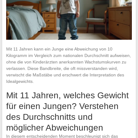
Mit 11 Jahren kann ein Junge eine Abweichung von 10
Kilogramm im Vergleich zum nationalen Durchschnitt aufweisen,
ohne die von Kinderärzten anerkannten Wachstumskurven zu
verlassen. Diese Bandbreite, die oft missverstanden wird,
verwischt die Maßstäbe und erschwert die Interpretation des
Idealgewichts.
Mit 11 Jahren, welches Gewicht
für einen Jungen? Verstehen
des Durchschnitts und
möglicher Abweichungen
In diesem entscheidenden Moment beschleunigt sich das