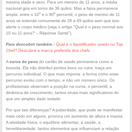
mesma idade e sexo. Para um menino de 11 anos, a média
nacional gira em torno de 36 quilos. Mas a faixa permanece
o
o
ampla: entre o 10
e o 90
percentil, o peso de menino de 11
anos se estende comumente de 28 a 49 quilos sem que isso
alerte o corpo médico (veja o artigo “Qual é o peso normal aos
10 ou 11 anos? – Réponse Santé”).
Para descobrir também :
Qual é o liquidificador usado no Top
Chef? Descubra a marca preferida dos chefs
A
curva de peso
do cartão de saúde permanece como a
bússola. Ela não distribui pontos bons ou ruins: traça um
percurso individual. O que mais importa: a forma como esse
percurso evolui com o tempo, e não um número único. Os
profissionais observam a posição na curva, o percentil, a
dinâmica de crescimento, tantos sinais mais significativos do
que um simples dado isolado.
Por que tais diferenças? A puberdade, que pode se manifestar
mais cedo em alguns, provoca um aumento de altura e massa.
A atividade física, o equilíbrio alimentar, a saúde, a
hereditariedade: tantos elementos que influenciam a relação