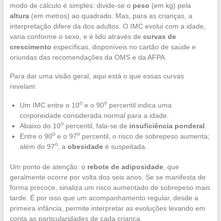
modo de cálculo é simples: divide-se o
peso
(em kg) pela
altura
(em metros) ao quadrado. Mas, para as crianças, a
interpretação difere da dos adultos. O IMC evolui com a idade,
varia conforme o sexo, e é lido através de
curvas de
crescimento
específicas, disponíveis no cartão de saúde e
oriundas das recomendações da OMS e da AFPA.
Para dar uma visão geral, aqui está o que essas curvas
revelam:
o
o
Um IMC entre o 10
e o 90
percentil indica uma
corporeidade considerada normal para a idade.
o
Abaixo do 10
percentil, fala-se de
insuficiência ponderal
.
o
o
Entre o 90
e o 97
percentil, o risco de sobrepeso aumenta;
o
além do 97
, a
obesidade
é suspeitada.
Um ponto de atenção: o
rebote de adiposidade
, que
geralmente ocorre por volta dos seis anos. Se se manifesta de
forma precoce, sinaliza um risco aumentado de sobrepeso mais
tarde. É por isso que um acompanhamento regular, desde a
primeira infância, permite interpretar as evoluções levando em
conta as particularidades de cada criança.