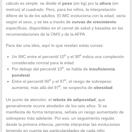
cálculo es simple: se divide el
peso
(en kg) por la
altura
(en
metros) al cuadrado. Pero, para los niños, la interpretación
difiere de la de los adultos. El IMC evoluciona con la edad, varía
según el sexo, y se lee a través de
curvas de crecimiento
específicas, disponibles en el carnet de salud y basadas en las
recomendaciones de la OMS y de la AFPA.
Para dar una idea, aquí lo que revelan estas curvas:
e
e
Un IMC entre el percentil 10
y el 90
indica una complexión
considerada normal para la edad.
e
Por debajo del percentil 10
, se habla de
insuficiencia
ponderal
.
e
e
Entre el percentil 90
y el 97
, el riesgo de sobrepeso
e
aumenta; más allá del 97
, se sospecha de
obesidad
.
Un punto de atención: el
rebote de adiposidad
, que
generalmente ocurre alrededor de los seis años. Si se
manifiesta de forma temprana, señala un riesgo aumentado de
sobrepeso más adelante. Por eso, un seguimiento regular,
desde la primera infancia, permite interpretar las evoluciones
teniendo en cuenta las particularidades de cada niño.