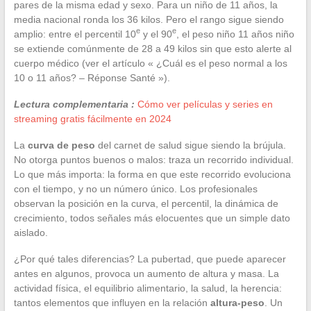
pares de la misma edad y sexo. Para un niño de 11 años, la
media nacional ronda los 36 kilos. Pero el rango sigue siendo
e
e
amplio: entre el percentil 10
y el 90
, el peso niño 11 años niño
se extiende comúnmente de 28 a 49 kilos sin que esto alerte al
cuerpo médico (ver el artículo « ¿Cuál es el peso normal a los
10 o 11 años? – Réponse Santé »).
Lectura complementaria :
Cómo ver películas y series en
streaming gratis fácilmente en 2024
La
curva de peso
del carnet de salud sigue siendo la brújula.
No otorga puntos buenos o malos: traza un recorrido individual.
Lo que más importa: la forma en que este recorrido evoluciona
con el tiempo, y no un número único. Los profesionales
observan la posición en la curva, el percentil, la dinámica de
crecimiento, todos señales más elocuentes que un simple dato
aislado.
¿Por qué tales diferencias? La pubertad, que puede aparecer
antes en algunos, provoca un aumento de altura y masa. La
actividad física, el equilibrio alimentario, la salud, la herencia:
tantos elementos que influyen en la relación
altura-peso
. Un