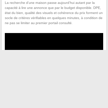
La recherche d’une maison passe aujourd’hui autant par la
capacité à lire une annonce que par le budget disponible. DPE,
état du bien, qualité des visuels et cohérence du prix forment un
socle de critères vérifiables en quelques minutes, à condition de
ne pas se limiter au premier portail consulté.