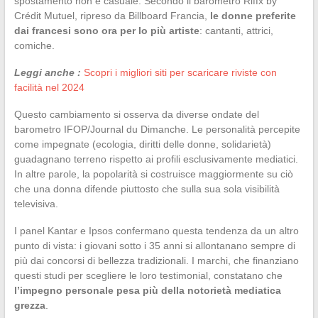
spostamento non è casuale. Secondo il barometro Riffx by
Crédit Mutuel, ripreso da Billboard Francia,
le donne preferite
dai francesi sono ora per lo più artiste
: cantanti, attrici,
comiche.
Leggi anche :
Scopri i migliori siti per scaricare riviste con
facilità nel 2024
Questo cambiamento si osserva da diverse ondate del
barometro IFOP/Journal du Dimanche. Le personalità percepite
come impegnate (ecologia, diritti delle donne, solidarietà)
guadagnano terreno rispetto ai profili esclusivamente mediatici.
In altre parole, la popolarità si costruisce maggiormente su ciò
che una donna difende piuttosto che sulla sua sola visibilità
televisiva.
I panel Kantar e Ipsos confermano questa tendenza da un altro
punto di vista: i giovani sotto i 35 anni si allontanano sempre di
più dai concorsi di bellezza tradizionali. I marchi, che finanziano
questi studi per scegliere le loro testimonial, constatano che
l’impegno personale pesa più della notorietà mediatica
grezza
.