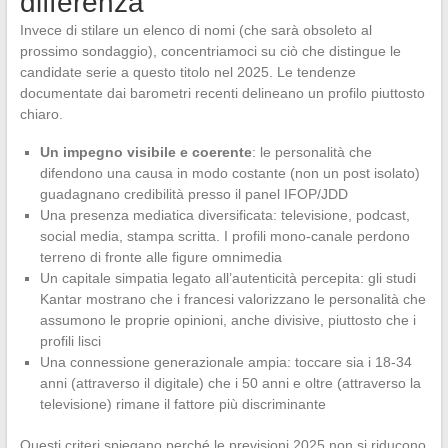
differenza
Invece di stilare un elenco di nomi (che sarà obsoleto al
prossimo sondaggio), concentriamoci su ciò che distingue le
candidate serie a questo titolo nel 2025. Le tendenze
documentate dai barometri recenti delineano un profilo piuttosto
chiaro.
Un impegno visibile e coerente
: le personalità che
difendono una causa in modo costante (non un post isolato)
guadagnano credibilità presso il panel IFOP/JDD
Una presenza mediatica diversificata: televisione, podcast,
social media, stampa scritta. I profili mono-canale perdono
terreno di fronte alle figure omnimedia
Un capitale simpatia legato all’autenticità percepita: gli studi
Kantar mostrano che i francesi valorizzano le personalità che
assumono le proprie opinioni, anche divisive, piuttosto che i
profili lisci
Una connessione generazionale ampia: toccare sia i 18-34
anni (attraverso il digitale) che i 50 anni e oltre (attraverso la
televisione) rimane il fattore più discriminante
Questi criteri spiegano perché le previsioni 2025 non si riducono