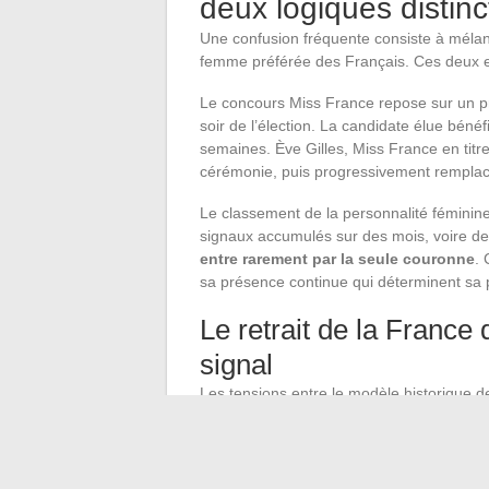
deux logiques distinc
Une confusion fréquente consiste à mélan
femme préférée des Français. Ces deux e
Le concours Miss France repose sur un proc
soir de l’élection. La candidate élue bénéf
semaines. Ève Gilles, Miss France en titre
cérémonie, puis progressivement remplacée
Le classement de la personnalité féminine
signaux accumulés sur des mois, voire d
entre rarement par la seule couronne
. 
sa présence continue qui déterminent sa 
Le retrait de la France
signal
Les tensions entre le modèle historique 
public français se font de plus en plus vi
la popularité féminine vers des figures cu
Les prochaines vagues de sondages diront