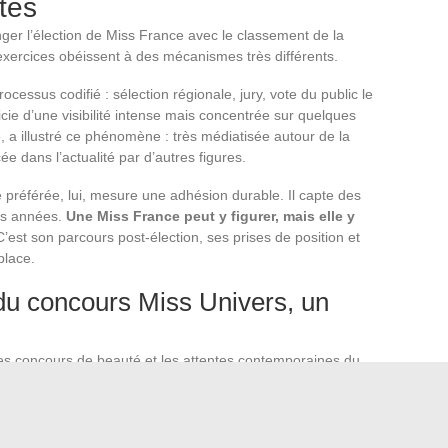
tes
ger l’élection de Miss France avec le classement de la
xercices obéissent à des mécanismes très différents.
essus codifié : sélection régionale, jury, vote du public le
icie d’une visibilité intense mais concentrée sur quelques
, a illustré ce phénomène : très médiatisée autour de la
 dans l’actualité par d’autres figures.
 préférée, lui, mesure une adhésion durable. Il capte des
es années.
Une Miss France peut y figurer, mais elle y
C’est son parcours post-élection, ses prises de position et
place.
 du concours Miss Univers, un
des concours de beauté et les attentes contemporaines du
sibles. Cette évolution pourrait accentuer le déplacement de
lturelles et médiatiques plutôt que vers les reines de beauté.
 si ces tensions ont un effet mesurable sur la perception