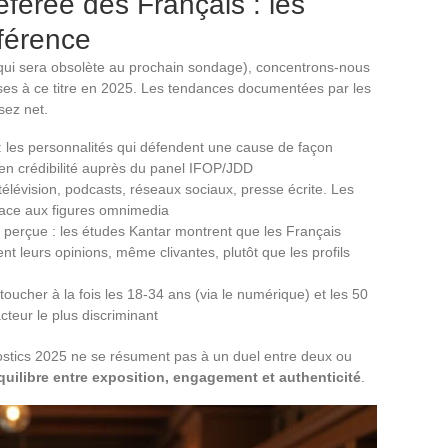
férée des Français : les
fférence
(qui sera obsolète au prochain sondage), concentrons-nous
uses à ce titre en 2025. Les tendances documentées par les
sez net.
: les personnalités qui défendent une cause de façon
 en crédibilité auprès du panel IFOP/JDD
télévision, podcasts, réseaux sociaux, presse écrite. Les
 face aux figures omnimedia
té perçue : les études Kantar montrent que les Français
nt leurs opinions, même clivantes, plutôt que les profils
oucher à la fois les 18-34 ans (via le numérique) et les 50
facteur le plus discriminant
nostics 2025 ne se résument pas à un duel entre deux ou
équilibre entre exposition, engagement et authenticité
.